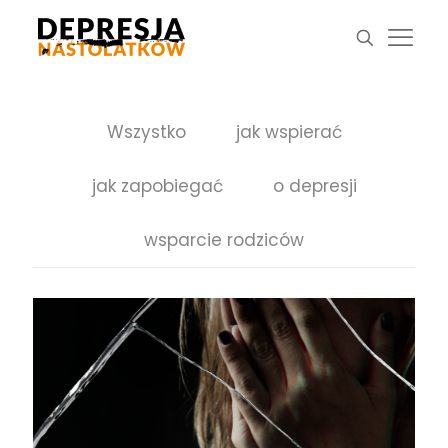
Wszystko
jak wspierać
jak zapobiegać
o depresji
wsparcie rodziców