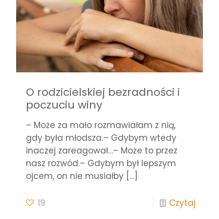
O rodzicielskiej bezradności i
poczuciu winy
– Może za mało rozmawiałam z nią,
gdy była młodsza.– Gdybym wtedy
inaczej zareagował…– Może to przez
nasz rozwód.– Gdybym był lepszym
ojcem, on nie musiałby
[…]
19
Czytaj