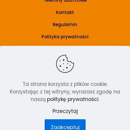
Telefony alarmowe
Kontakt
Regulamin
Polityka prywatności
Grupa wsparcia
Artykuły
Ta strona korzysta z plików cookie.
Szkolenia i poradniki
Korzystając z tej witryny, wyrażasz zgodę na
O nas
naszą
politykę prywatności
.
Przeczytaj
© 2024 Pracownia Terapii i Rozwoju
Zaakceptuj
Badanie Świata