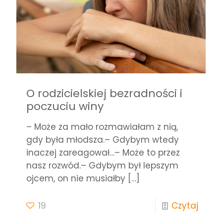
O rodzicielskiej bezradności i
poczuciu winy
– Może za mało rozmawiałam z nią,
gdy była młodsza.– Gdybym wtedy
inaczej zareagował…– Może to przez
nasz rozwód.– Gdybym był lepszym
ojcem, on nie musiałby
[…]
19
Czytaj