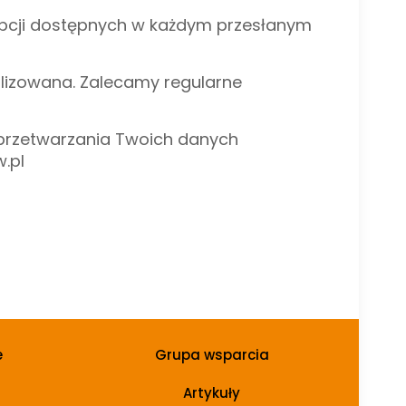
z opcji dostępnych w każdym przesłanym
alizowana. Zalecamy regularne
u przetwarzania Twoich danych
.pl
e
Grupa wsparcia
Artykuły