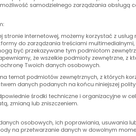
z możliwość samodzielnego zarządzania obsługą c
m:
 stronie internetowej, możemy korzystać z usług
tformy do zarządzania treściami multimedialnymi,
mogą być przekazywane tym podmiotom zewnętrz
 Zapewniamy, że wszelkie podmioty zewnętrzne, z 
ą ochronę Twoich danych osobowych.
i na temat podmiotów zewnętrznych, z których korz
ctwem danych podanych na końcu niniejszej polityk
powiednie środki techniczne i organizacyjne w 
ą, zmianą lub zniszczeniem.
danych osobowych, ich poprawiania, usuwania lub
zgody na przetwarzanie danych w dowolnym momenc