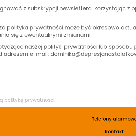
zygnować z subskrypcji newslettera, korzystając 
jsza polityka prywatności może być okresowo aktu
ania się z ewentualnymi zmianami.
 dotyczące naszej polityki prywatności lub sposob
d adresem e-mail: dominika@depresjanastolatkow
ą politykę prywatności.
Telefony alarmow
Kontakt