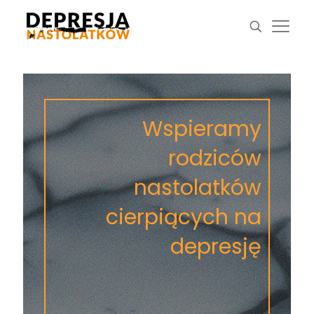
Wspieramy
rodziców
nastolatków
cierpiących na
depresję