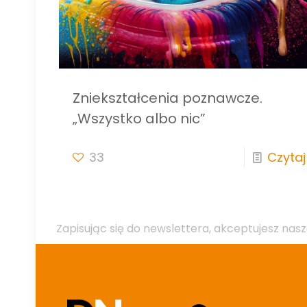
Zniekształcenia poznawcze.
„Wszystko albo nic”
33
Czytaj
Zapisując się do newslettera, akceptujesz nasz