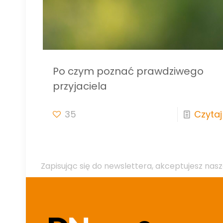
Po czym poznać prawdziwego
przyjaciela
35
Czytaj
Zapisując się do newslettera, akceptujesz nasz