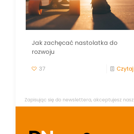
Jak zachęcać nastolatka do
rozwoju
37
Czytaj
Zapisując się do newslettera, akceptujesz nasz