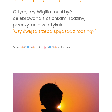
O tym, czy Wigilia musi być
celebrowana z członkami rodziny,
przeczytacie w artykule:
"Czy święta trzeba spędzać z rodziną?".
Obraz
♡
♡
Julita
♡
♡
z Pixabay