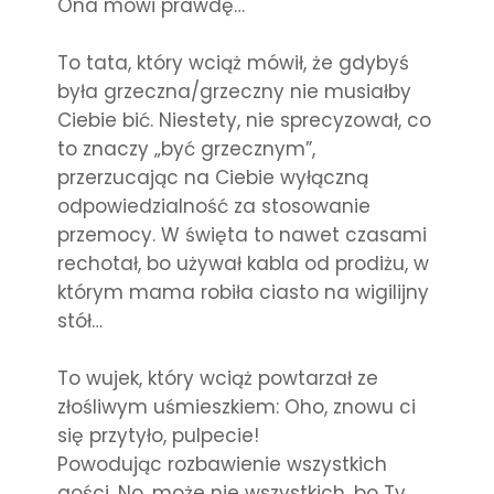
Ona mówi prawdę…
To tata, który wciąż mówił, że gdybyś
była grzeczna/grzeczny nie musiałby
Ciebie bić. Niestety, nie sprecyzował, co
to znaczy „być grzecznym”,
przerzucając na Ciebie wyłączną
odpowiedzialność za stosowanie
przemocy. W święta to nawet czasami
rechotał, bo używał kabla od prodiżu, w
którym mama robiła ciasto na wigilijny
stół…
To wujek, który wciąż powtarzał ze
złośliwym uśmieszkiem: Oho, znowu ci
się przytyło, pulpecie!
Powodując rozbawienie wszystkich
gości. No, może nie wszystkich, bo Ty