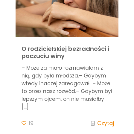
O rodzicielskiej bezradności i
poczuciu winy
– Może za mało rozmawiałam z
nią, gdy była młodsza.– Gdybym
wtedy inaczej zareagował…– Może
to przez nasz rozwód.– Gdybym był
lepszym ojcem, on nie musiałby
[…]
19
Czytaj