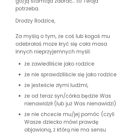
go/ją stamtąd zabrać... to Twoja
potrzeba.
Drodzy Rodzice,
Za myślą o
tym, że coś lub kogoś mu
odebrałaś może kryć się c
ała masa
innych nieprzyjemnych myśli:
że zawiedliście jako rodzice
że nie sprawdziliście się jako rodzice
że jesteście złymi ludźmi,
że od teraz syn/córka będzie Was
nienawidził (lub już Was nienawidzi)
że nie chcecie mu/jej pomóc (czyli
Wasze dziecko mówi prawdę
objawioną, z którą nie ma sensu