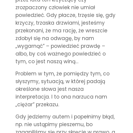
zrozpaczony człowiek nie umiał
powiedzieć. Gdy płacze, trzęsie się, gdy
krzyczy, trzask
a drzwiami, jeste
śmy
przekonani, że ma rację, że wreszcie
zdobył się na odwagę, by nam
„wygarnąć” – powiedzieć prawdę –
albo, by coś ważnego powiedzieć o
tym, co jest naszą winą…
Problem w tym, że pomiędzy tym, co
słyszymy, sytuacją, w której padają
określone słowa jest nasza
interpretacja. I to ona narzuca nam
„ciężar” przekazu.
Gdy jedziemy autem i popełnimy błąd,
np. nie ustąpimy pieszemu, bo
zagapiliśmy się przy skręcie w prawo, a