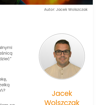
Autor: Jacek Wolszczak
alnymi
aśnicą
dzieć”
ekę,
zelką
eń?
Jacek
Wolszczak