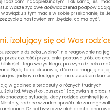
się rodzicami nadopiekuńczymi. Tak samo, jeśli mac
rostu: Wasze życiowe doświadczenia podpowiadaj
 w związku z tym macie w sobie przekonanie, że „le
rzez życie z nastawieniem „będzie, co ma być”.
i, izolujący się od Was rodzice
uszczenie dziecka „wolno”: nie reagowanie na je
p. przez czułość/przytulenie, postawa „rób, co chc
 bliskości i tego wszystkiego, po czym dziecko mo
wane.
Będą to opiekunowie, które nie reagują na je
życia jest jedynym dostępnym mu sposobem komuni
dają w gabinecie terapeuty o różnych trudnych
 żalu itd. Wszystko „puszcza” (pojawia się płacz
o znaczącą sytuację, kiedy rodzice zamknęli je w 
Niestety, rodzice w żaden sposób nie zareagowali,
 ramionach. Dzieci były przez nich często ignorow