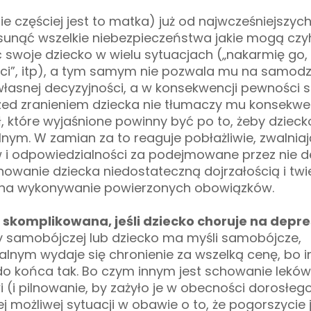
e częściej jest to matka) już od najwcześniejszych
 usunąć wszelkie niebezpieczeństwa jakie mogą cz
 swoje dziecko w wielu sytuacjach („nakarmię go, 
spoci”, itp), a tym samym nie pozwala mu na samodz
łasnej decyzyjności, a w konsekwencji pewności si
d zranieniem dziecka nie tłumaczy mu konsekwen
, które wyjaśnione powinny być po to, żeby dzieck
ym. W zamian za to reaguje pobłażliwie, zwalnia
i odpowiedzialności za podejmowane przez nie de
wanie dziecka niedostateczną dojrzałością i twie
s na wykonywanie powierzonych obowiązków.
j skomplikowana, jeśli dziecko choruje na depre
 samobójczej lub dziecko ma myśli samobójcze,
alnym wydaje się chronienie za wszelką cenę, bo 
do końca tak.
Bo czym innym jest schowanie leków 
(i pilnowanie, by zażyło je w obecności dorosłego
 możliwej sytuacji w obawie o to, że pogorszycie 