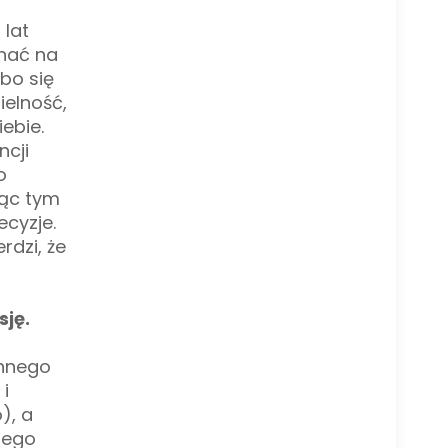
 lat
yhać na
bo się
ielność,
ebie.
cji
o
jąc tym
cyzje.
rdzi, że
sję.
innego
i
), a
jego