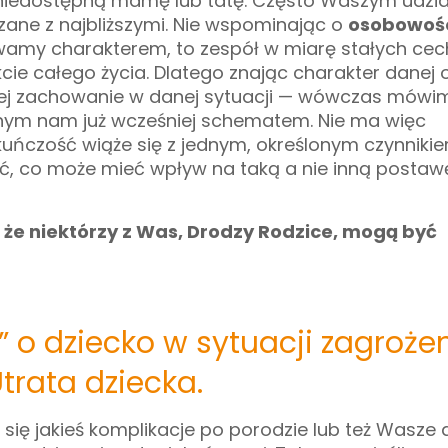
ą, niedostępną mamę lub tatę. Często Waszym udzi
ane z najbliższymi. Nie wspominając o
osobowośc
amy charakterem, to zespół w miarę stałych cec
cie całego życia. Dlatego znając charakter danej 
jej zachowanie w danej sytuacji — wówczas mówim
anym nam już wcześniej schematem. Nie ma więc
kuńczość wiąże się z jednym, określonym czynnikie
, co może mieć wpływ na taką a nie inną postaw
że niektórzy z Was, Drodzy Rodzice, mogą być
” o dziecko w sytuacji zagroże
trata dziecka.
ły się jakieś komplikacje po porodzie lub też Wasze 