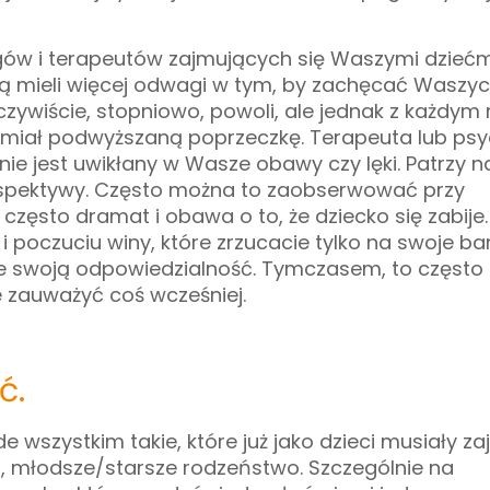
gów i terapeutów zajmujących się Waszymi dziećm
ędą mieli więcej odwagi w tym, by zachęcać Waszy
czywiście, stopniowo, powoli, ale jednak z każdy
 miał podwyższaną poprzeczkę. Terapeuta lub ps
nie jest uwikłany w Wasze obawy czy lęki. Patrzy n
erspektywy. Często można to zaobserwować przy
często dramat i obawa o to, że dziecko się zabije.
poczuciu winy, które zrzucacie tylko na swoje bar
nie swoją odpowiedzialność.
Tymczasem, to często
 zauważyć coś wcześniej.
ć.
 wszystkim takie, które już jako dzieci musiały 
ca, młodsze/starsze rodzeństwo. Szczególnie na