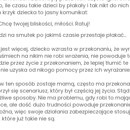
 ile czasu takie dzieci by płakały i tak nikt do nich
 krzyk dziecka to jasny komunikat:
hcę twojej bliskości, miłości. Ratuj!
dzi na smutek po jakimś czasie przestaje płakać…
jest więcej, dziecko wzrasta w przekonaniu, że wy
uśmiech na nikim nie robi wrażenia, nie powoduje t
ie przez życie z przekonaniem, że lepiej tłumić te
, nie uzyska od nikogo pomocy przez ich wyrażanie
 ten sposób zostaje mamą, często ma przekonan
ył się scenariusz, który był częścią jej życia. Stąd
ożliwe sposoby. Nie ma problemu, gdy robi to mają
ce, ale dość dużo trudności powoduje przekonanie
roźna, więc swoje działania zabezpieczające stosu
tóre już takie nie są.