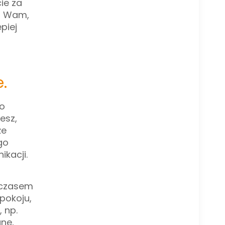
ie za
ą Wam,
piej
.
go
esz,
że
go
kacji.
, czasem
pokoju,
 np.
ane,