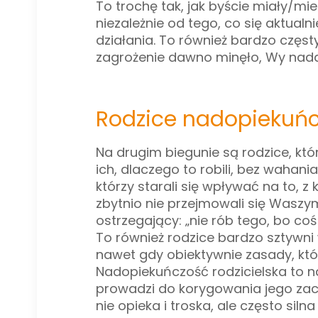
To trochę tak, jak byście miały/mie
niezależnie od tego, co się aktualn
działania. To również bardzo częs
zagrożenie dawno minęło, Wy nada
Rodzice nadopiekuńc
Na drugim biegunie są
rodzice, kt
ich, dlaczego to robili, bez wahania
którzy starali się wpływać na to, z
zbytnio nie przejmowali się Waszy
ostrzegający: „nie rób tego, bo coś 
To również rodzice bardzo sztywni
nawet gdy obiektywnie zasady, któ
Nadopiekuńczość rodzicielska to n
prowadzi do korygowania jego zach
nie opieka i troska, ale często silna