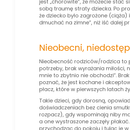
jest „chorowite”, że możecie stać 
sobą traumę straty dziecka. Po p
że dziecko było zagrożone (ciąża) i
dmuchać na zimne”, niż iść dalej p
Nieobecni, niedostępn
Nieobecność rodziców/rodzica to p
potrzeby, brak wyrażania miłości, n
mnie to zbytnio nie obchodzi”.
Brak
poznać, że jest kochane i akcepto
płacz, które w pierwszych latach 
Takie dzieci, gdy dorosną, opowia
doświadczeniach bez cienia smutku,
rozpacz), gdy wspominają niby mał
a one wystraszone zaczęły płakać. 
przychodząc do pokoju i tuląc je w