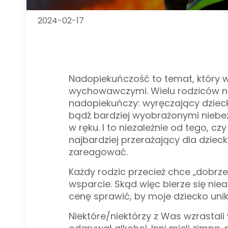
2024-02-17
Nadopiekuńczość
to temat,
który 
wychowawczymi. Wielu rodziców nie
nadopiekuńczy: wyręczający dzieck
bądź bardziej wyobrażonymi niebe
w ręku. I to niezależnie od tego, c
najbardziej przerażający dla dziec
zareagować.
Każdy rodzic przecież chce „dobrze
wsparcie. Skąd więc bierze się ni
cenę sprawić, by moje dziecko uni
Niektóre/niektórzy z Was wzrastali