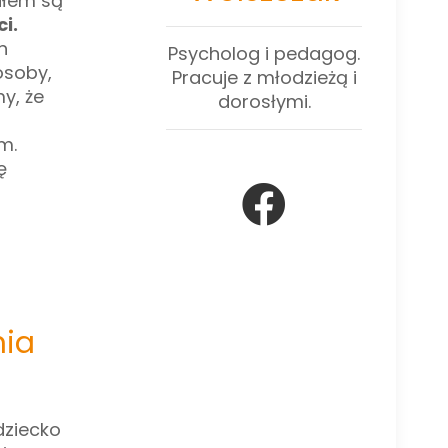
ałem są
i.
h
Psycholog i pedagog.
osoby,
Pracuje z młodzieżą i
y, że
dorosłymi.
m.
ę
nia
dziecko