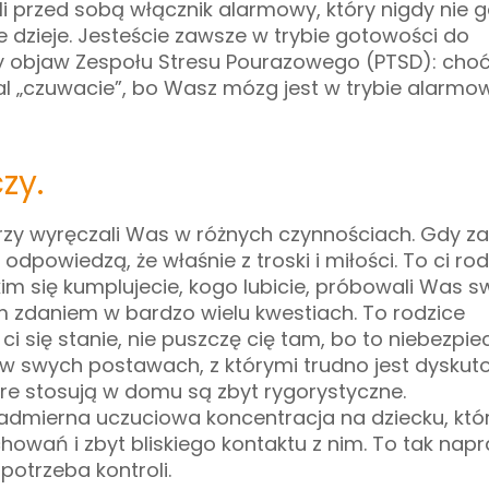
li przed sobą włącznik alarmowy, który nigdy nie g
ie dzieje. Jesteście zawsze w trybie gotowości do
ty objaw Zespołu Stresu Pourazowego (PTSD): cho
l „czuwacie”, bo Wasz mózg jest w trybie alarmo
zy.
órzy wyręczali Was w różnych czynnościach.
Gdy za
 odpowiedzą, że właśnie z troski i miłości. To ci rod
 kim się kumplujecie, kogo lubicie, próbowali Was s
m zdaniem w bardzo wielu kwestiach. To rodzice
ci się stanie, nie puszczę cię tam, bo to niebezpie
 w swych postawach, z którymi trudno jest dyskut
re stosują w domu są zbyt rygorystyczne.
admierna uczuciowa koncentracja na dziecku, któ
owań i zbyt bliskiego kontaktu z nim. To tak nap
 potrzeba kontroli.