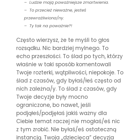
– Ludzie mają poważniejsze zmartwienia.
– To przecież nieważne, jesteś
przewrażliwiona/ny.
– Ty tak na poważnie?!
Często wierzysz, że te myśli to głos
rozsądku. Nic bardziej mylnego. To
echo przeszłości. To ślad po tych, którzy
właśnie w taki sposób komentowali
Twoje rozterki, wątpliwości, niepokoje. To
ślad z czasów, gdy byłaś/łeś często od
nich zależna/y. To ślad z czasów, gdy
Twoje decyzje były mocno
ograniczone, bo nawet, jeśli
podjąłeś/podjęłaś jakiś ważny dla
Ciebie temat raczej nie mogłaś/eś nic
z tym zrobić. Nie byłaś/eś ostateczną
instancją. Twoja „dziecięca” decyzja