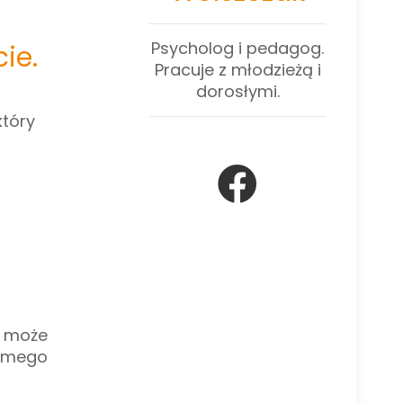
Psycholog i pedagog.
ie.
Pracuje z młodzieżą i
dorosłymi.
który
e może
samego