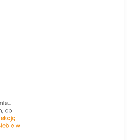
e...
m, co
zekają
iebie w