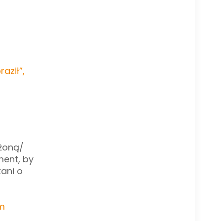
aził”,
 żoną/
ment, by
kani o
m