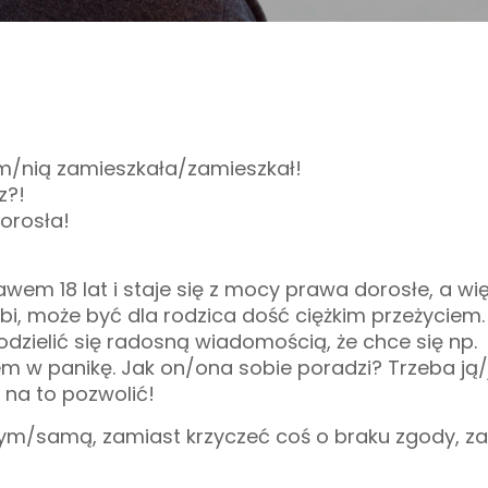
nim/nią zamieszkała/zamieszkał!
z?!
dorosła!
awem 18 lat i staje się z mocy prawa dorosłe, a wi
bi, może być dla rodzica dość ciężkim przeżyciem
odzielić się radosną wiadomością, że chce się np.
m w panikę. Jak on/ona sobie poradzi? Trzeba ją
 na to pozwolić!
m/samą, zamiast krzyczeć coś o braku zgody, z