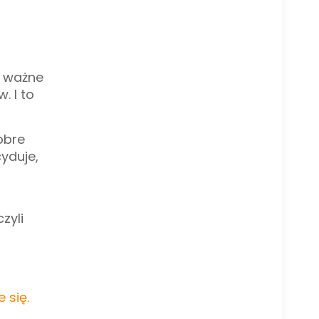
o ważne
. I to
obre
cyduje,
zyli
 się.