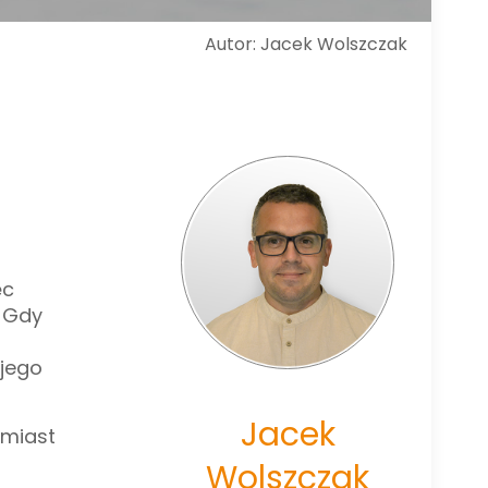
Autor: Jacek Wolszczak
ęc
. Gdy
/jego
Jacek
amiast
Wolszczak