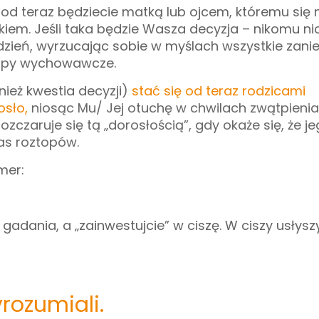
d teraz będziecie matką lub ojcem, któremu się n
nikiem. Jeśli taka będzie Wasza decyzja – nikomu ni
dzień, wyrzucając sobie w myślach wszystkie zani
topy wychowawcze.
ież kwestia decyzji)
stać się od teraz rodzicami
osło,
niosąc Mu/ Jej otuchę w chwilach zwątpienia
ozczaruje się tą „dorosłością”, gdy okaże się, że j
as roztopów.
mer:
gadania, a „zainwestujcie” w ciszę. W ciszy usłysz
rozumiali.