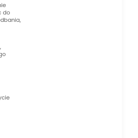
ie
c do
edbania,
,
ego
ycie