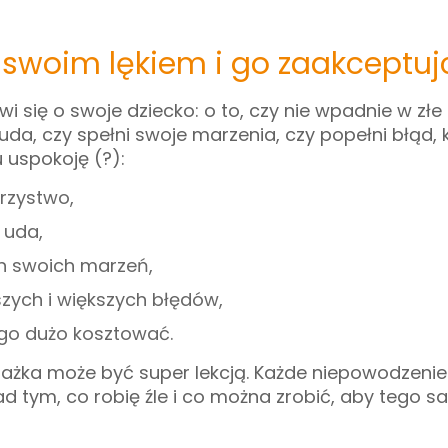
swoim lękiem i go zaakceptujc
 się o swoje dziecko: o to, czy nie wpadnie w złe
da, czy spełni swoje marzenia, czy popełni błąd, 
 uspokoję (?):
rzystwo,
 uda,
ch swoich marzeń,
szych i większych błędów,
 go dużo kosztować.
porażka może być super lekcją. Każde niepowodzeni
ad tym, co robię źle i co można zrobić, aby tego 