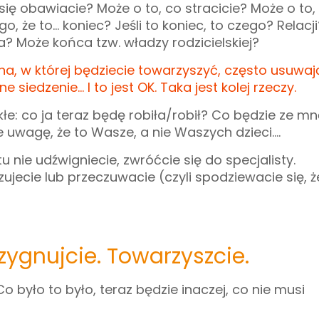
się obawiacie? Może o to, co stracicie? Może o to
e to... koniec? Jeśli to koniec, to czego? Relacji
 Może końca tzw. władzy rodzicielskiej?
ana, w której będziecie towarzyszyć, często usuwaj
 siedzenie... I to jest OK. Taka jest kolej rzeczy.
kłe: co ja teraz będę robiła/robił? Co będzie ze m
e uwagę, że to Wasze, a nie Waszych dzieci....
u nie udźwigniecie, zwróćcie się do specjalisty.
zujecie lub przeczuwacie (czyli spodziewacie się, 
zygnujcie. Towarzyszcie.
Co było to było, teraz będzie inaczej, co nie musi