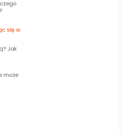
, czego
?
ąc się w
ną? Jak
że może