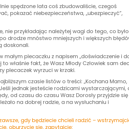
lnie spędzone lata coś zbudowaliście, czegoś
ować, pokazać niebezpieczeństwa, „ubezpieczyć”,
ie, nie przykładając należytej wagi do tego, co był
 po drodze mnóstwo mniejszych i większych błędów
ą doskonali.
 w małym plecaczku z napisem „doświadczenie i d
iej to właśnie fakt, że Wasz Młody Człowiek sam de
zy plecaczek wyrzuci w krzaki.
 najbliższym czasie listów o treści: „Kochana Mamo,
Jeśli jednak jesteście rodzicami wystarczającymi, c
łędy, od czasu do czasu Wasz Dorosły przyjdzie się
eżało na dobrej radzie, a na wysłuchaniu i
 zawsze, gdy będziecie chcieli radzić – wstrzymajcie
e, oburzycie się, zapytajcie: