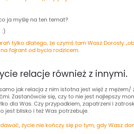
co ja myślę na ten temat?
 :)
starań tylko dlatego, że czymś tam Wasz Dorosły „obr
a na fajrant od bycia rodzicem.
ycie relacje również z innymi.
 samo jak relacja z nim istotna jest więź z mężem/
mi. Zastanówcie się, czy to nie jest najlepszy mo
ylko dla Was. Czy przypadkiem, zapatrzeni i zatros
o jest blisko i też Was potrzebuje.
awać, życie nie kończy się po tym, gdy Wasz do