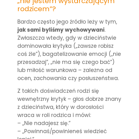
„nie jestem wystarczającym
rodzicem”?
Bardzo często jego źródło leży w tym,
jak sami byliśmy wychowywani
.
Zwłaszcza wtedy, gdy w dzieciństwie
dominowała krytyka („zawsze robisz
coś źle”), bagatelizowanie emocji („nie
przesadzaj”, „nie ma się czego bać”)
lub miłość warunkowa – zależna od
ocen, zachowania czy posłuszeństwa.
Z takich doświadczeń rodzi się
wewnętrzny krytyk – głos dobrze znany
z dzieciństwa, który w dorosłości
wraca w roli rodzica i mówi:
– „Nie nadajesz się.”
– „Powinnaś/powinieneś wiedzieć