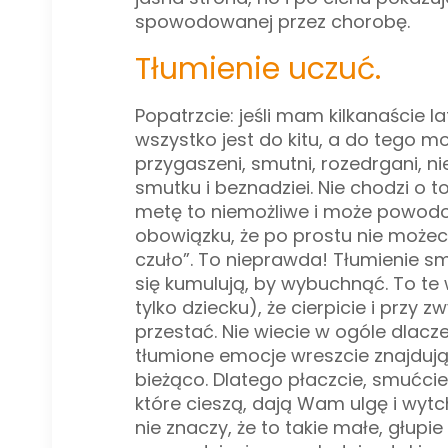
spowodowanej przez chorobę.
Tłumienie uczuć.
Popatrzcie: jeśli mam kilkanaście 
wszystko jest do kitu, a do tego 
przygaszeni, smutni, rozedrgani, ni
smutku i beznadziei. Nie chodzi o 
metę to niemożliwe i może powodo
obowiązku, że po prostu nie możeci
czuło”. To nieprawda! Tłumienie smu
się kumulują, by wybuchnąć. To te
tylko dziecku), że cierpicie i przy 
przestać. Nie wiecie w ogóle dlacze
tłumione emocje wreszcie znajdują u
bieżąco. Dlatego płaczcie, smućcie 
które cieszą, dają Wam ulgę i wytchn
nie znaczy, że to takie małe, głupi