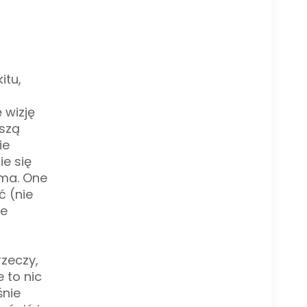
itu,
 wizję
ższą
ie
e się
 ma. One
ć (nie
ie
rzeczy,
e to nic
śnie