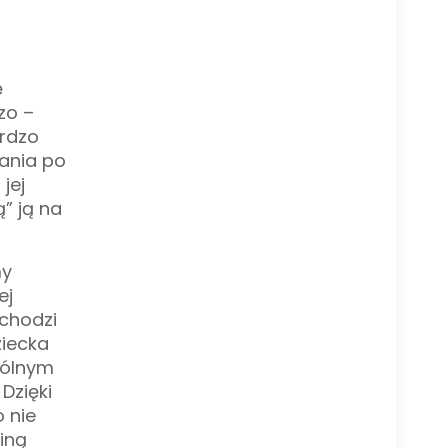
ę
zo –
ardzo
wania po
jej
” ją na
my
ej
 chodzi
ziecka
pólnym
Dzięki
 nie
iną