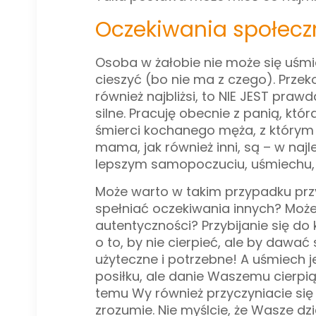
Oczekiwania społecz
Osoba w żałobie nie może się uśmi
cieszyć (bo nie ma z czego). Przeko
również najbliżsi, to NIE JEST pra
silne. Pracuję obecnie z panią, k
śmierci kochanego męża, z którym 
mama, jak również inni, są – w naj
lepszym samopoczuciu, uśmiechu,
Może warto w takim przypadku przy
spełniać oczekiwania innych? Może 
autentyczności? Przybijanie się do
o to, by nie cierpieć, ale by dawać
użyteczne i potrzebne! A uśmiech j
posiłku, ale danie Waszemu cierpi
temu Wy również przyczyniacie się 
zrozumie. Nie myślcie, że Wasze dz