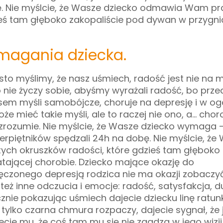
bę. Nie myślcie, że Wasze dziecko odmawia Wam p
ieś tam głęboko zakopaliście pod dywan w przygni
agania dziecka.
to myślimy, że nasz uśmiech, radość jest nie na m
nie życzy sobie, abyśmy wyrażali radość, bo prze
em myśli samobójcze, choruje na depresję i w og
e mieć takie myśli, ale to raczej nie ono, a… chor
e zrozumie. Nie myślcie, że Wasze dziecko wymaga –
ierpiętników spędzali 24h na dobę. Nie myślcie, że
ch okruszków radości, które gdzieś tam głęboko
tającej chorobie. Dziecko mające okazję do
czonego depresją rodzica nie ma okazji zobaczyć
 też inne odczucia i emocje: radość, satysfakcja, 
ycznie pokazując uśmiech dajecie dziecku linę ratu
e tylko czarna chmura rozpaczy, dajecie sygnał, że j
ecie mu, że coś tam mu się nie zgadza w jego wizji