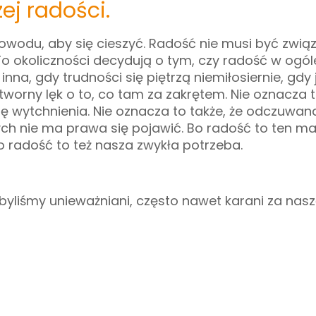
ej radości.
owodu, aby się cieszyć. Radość nie musi być zwią
 okoliczności decydują o tym, czy radość w ogól
nna, gdy trudności się piętrzą niemiłosiernie, gdy 
worny lęk o to, co tam za zakrętem. Nie oznacza 
lę wytchnienia. Nie oznacza to także, że odczuwan
ych nie ma prawa się pojawić. Bo radość to ten ma
o radość to też nasza zwykła potrzeba.
byliśmy unieważniani, często nawet karani za nas