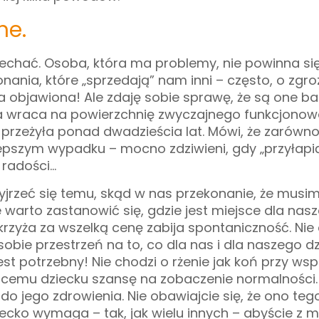
ne.
echać. Osoba, która ma problemy, nie powinna si
nania, które „sprzedają” nam inni – często, o zgro
wda objawiona! Ale zdaję sobie sprawę, że są one b
tóra wraca na powierzchnię zwyczajnego funkcjono
przeżyła ponad dwadzieścia lat. Mówi, że zarówno 
lepszym wypadku – mocno zdziwieni, gdy „przyłapią
 radości…
jrzeć się temu, skąd w nas przekonanie, że musi
warto zastanowić się, gdzie jest miejsce dla nasz
 krzyża za wszelką cenę zabija spontaniczność. Nie
 sobie przestrzeń na to, co dla nas i dla naszego d
est potrzebny! Nie chodzi o rżenie jak koń przy ws
ącemu dziecku szansę na zobaczenie normalności. 
do jego zdrowienia. Nie obawiajcie się, że ono tego
iecko wymaga – tak, jak wielu innych – abyście z m