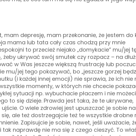
lat, mam depresję, mam przekonanie, że jestem do k
moja mama lub tata cały czas chodzą przy mnie
espokojni to przecież niejako „domykacie” mu/jej tę
to, żeby ukrywać swój smutek czy rozpacz – na dłu
wać w Was jeszcze większą frustrację lub poczuc
e mu/jej tego pokazywać, bo „jeszcze gorzej będzi
tku (i każdej innej emocji) nie sprawia, że ich nie
 wszystkie momenty, w których nie chcecie pokaza
zwykłej sytuacji np. wybuchacie płaczem i nie możec
go to się dzieje. Prawda jest taka, że te ukrywane,
jście. O wiele zdrowiej jest upuszczać je sobie na
się, ale też dostrzegajcie też te wszystkie drobne 
ienie. Zapisujcie je sobie, nawet, jeśli uważacie, ż
e i tak naprawdę nie ma się z czego cieszyć. To wła