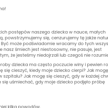
na!
elkich postępów naszego dziecka w nauce, małych
ą, powstrzymujemy się, cenzurujemy tę jakże natu
y? Być może podświadomie wracamy do tych wszys
że nasz śmiech jest niestosowny, nie pasuje, jest
 tym, że jesteśmy niedojrzali lub czegoś nie rozum
oroby dziecka ma często poczucie winy i pewien r
 się cieszyć, kiedy moje dziecko cierpi? Jak mogę
 szpitalu? Jak mogę się cieszyć, gdy w każdej chwi
się uśmiechać, gdy moje dziecko podjęło próbę
iej kilka powodów.