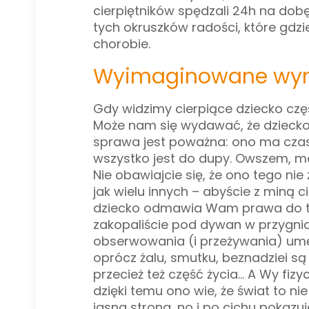
cierpiętników spędzali 24h na do
tych okruszków radości, które gdz
chorobie.
Wyimaginowane wym
Gdy widzimy cierpiące dziecko częs
Może n
am się wydawać, że dziecko 
sprawa jest poważna: ono ma czas
wszystko jest do dupy. Owszem, moż
Nie obawiajcie się, że ono tego ni
jak wielu innych – abyście z miną c
dziecko odmawia Wam prawa do ty
zakopaliście pod dywan w przygnia
obserwowania (i przeżywania) umę
oprócz żalu, smutku, beznadziei są
przecież też część życia… A Wy fiz
dzięki temu ono wie, że świat to ni
jasna strona, no i po cichu pokazuj