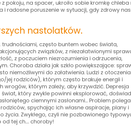
 z pokoju, na spacer, ukroiło sobie kromkę chleba
ja i radosne poruszenie w sytuacji, gdy zdrowy nas
rszych nastolatków.
i, trudnościami, często buntem wobec świata,
kcjonujących związków, z niezałatwionymi spraw
złość, z poczuciem niezrozumienia i odrzucenia,
ym. Choroba działa jak szkło powiększające: spra
sto niemożliwymi do załatwienia. Ludzi z otoczenia
/jej rodziców), którym często brakuje energii i
h wrogów, którym zależy, aby krzywdzić. Depresja
świat, który zwykle powinni eksplorować, doświa
 zasłoniętego ciemnymi zasłonami… Problem polega
rodziców, spychając ich własne aspiracje, plany i
 życia. Zwykłego, czyli nie pozbawionego typowy
 od tej ch…. choroby!