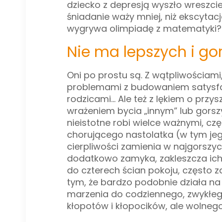
dziecko z depresją wyszło wreszcie
śniadanie waży mniej, niż ekscytac
wygrywa olimpiadę z matematyki?
Nie ma lepszych i go
Oni po prostu są. Z wątpliwościam
problemami z budowaniem satysfa
rodzicami… Ale też z lękiem o przys
wrażeniem bycia „innym” lub gorsz
nieistotne robi wielce ważnymi, czę
chorującego nastolatka (w tym jego
cierpliwości zamienia w najgorszyc
dodatkowo zamyka, zakleszcza ich 
do czterech ścian pokoju, często
tym, że bardzo podobnie działa na 
marzenia do codziennego, zwykłego
kłopotów i kłopocików, ale wolnego