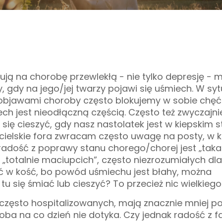
rują na chorobę przewlekłą - nie tylko depresję - 
, gdy na jego/jej twarzy pojawi się uśmiech. W syt
z objawami choroby często blokujemy w sobie chęć
h jest nieodłączną częścią. Często też zwyczajni
ię cieszyć, gdy nasz nastolatek jest w kiepskim st
zicielskie fora zwracam często uwagę na posty, w 
 radość z poprawy stanu chorego/chorej jest „taka
y „totalnie maciupcich”, często niezrozumiałych dla
ć w kość, bo powód uśmiechu jest błahy, można
 tu się śmiać lub cieszyć? To przecież nic wielkiego
 często hospitalizowanych, mają znacznie mniej
oba na co dzień nie dotyka. Czy jednak radość z fa