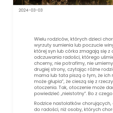
2024-03-03
Wielu rodziców, których dzieci cho
wyrzuty sumienia lub poczucie winy
której syn lub córka zmagają się 
odczuwania radości, którego uśmiec
chcemy, nie potrafimy, nie umiemy s
drugiej strony, czytając różne rod
mama lub tata piszą o tym, że ich
może głupia”, że cieszą się z rzecz
otoczenia. Tak, otoczenie może da
powiedzieć „nieistotny”. Bo z czego
Rodzice nastolatków chorujących,
do radości, niż osoby, których chor