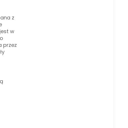
zana z
e
jest w
to
a przez
ły
zą