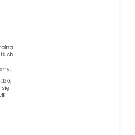
ralną
tkich
iemy…
odzaj
 się
li