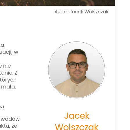
Autor: Jacek Wolszczak
ma
uacji, w
e nie
anie. Z
których
 mała,
?!
Jacek
 powodów
Wolszczak
ktu, że