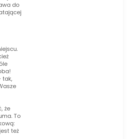
rawa do
atającej
iejscu.
cież
óle
oba!
 tak,
 Wasze
, że
duma. To
nkową:
est też