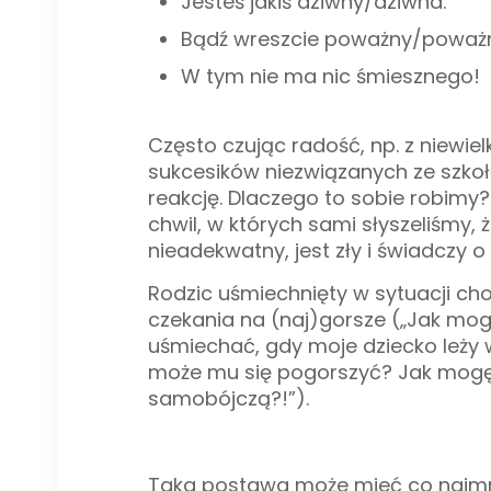
Jesteś jakiś dziwny/dziwna.
Bądź wreszcie poważny/poważ
W tym nie ma nic śmiesznego!
Często czując radość, np. z niewi
sukcesików niezwiązanych ze szkoł
reakcję. Dlaczego to sobie robim
chwil, w których sami słyszeliśmy, 
nieadekwatny, jest zły i świadczy o
Rodzic uśmiechnięty w sytuacji ch
czekania na (naj)gorsze („Jak mogę
uśmi
echać, gdy moje dziecko leży w
może mu się pogorszyć? Jak mogę 
samobójczą?!”).
Taka postawa może mieć co najmn