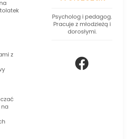
 na
tolatek
Psycholog i pedagog.
Pracuje z młodzieżą i
dorosłymi.
ami z
wy
dczać
 na
ch