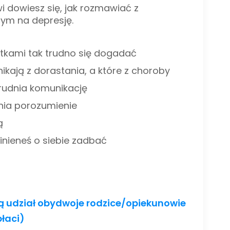
i dowiesz się, jak rozmawiać z
cym na depresję.
atkami tak trudno się dogadać
ikają z dorastania, a które z choroby
rudnia komunikację
nia porozumienie
ą
winieneś o siebie zadbać
rą udział obydwoje rodzice/opiekunowie
płaci)