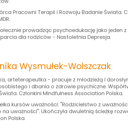
ków.
rca Pracowni Terapii i Rozwoju Badanie Świata. 
MDR.
połecznie prowadząc psychoedukację jako jeden 
parcia dla rodziców - Nastoletnia Depresja.
nika Wysmułek-Wolszczak
a, arteterapeutka - pracuje z młodzieżą i dorosłym
osobistego i dbania o zdrowie psychiczne. Współtw
wiata. Członkini Mindfulness Association Polska.
elka kursów uważności: "Rodzicielstwo z uważności
 na uważności". Ukończyła dwuletnią ścieżkę roz
ion Polska.