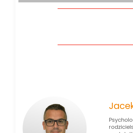
Jace
Psycholo
rodzicie