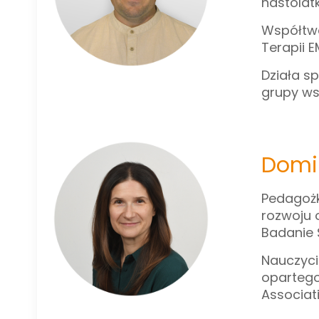
nastolat
Współtwó
Terapii E
Działa s
grupy ws
Domi
Pedagożk
rozwoju 
Badanie Ś
Nauczyci
opartego
Associat