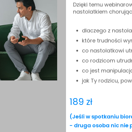
Dzięki temu webinarow
nastolatkiem chorują
dlaczego z nastol
które trudności wyn
co nastolatkowi ut
co rodzicom utrud
co jest manipulacj
jak Ty rodzicu, po
189 zł
(Jeśli w spotkaniu bio
- druga osoba nic nie 