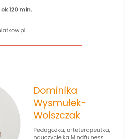
ok 120 min.
latkow.pl
Dominika
Wysmułek-
Wolszczak
Pedagożka, arteterapeutka,
nauczycielka Mindfulness.