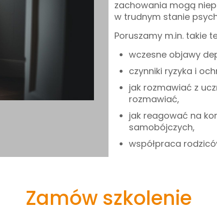
zachowania mogą niepok
w trudnym stanie psyc
Poruszamy m.in. takie t
wczesne objawy depre
czynniki ryzyka i oc
jak rozmawiać z ucz
rozmawiać,
jak reagować na ko
samobójczych,
współpraca rodziców,
Zamów szkolenie